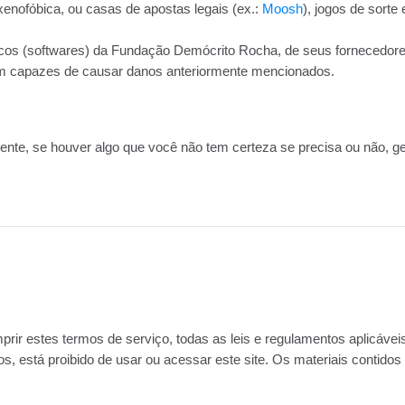
xenofóbica, ou casas de apostas legais (ex.:
Moosh
), jogos de sorte 
cos (softwares) da Fundação Demócrito Rocha, de seus fornecedores o
am capazes de causar danos anteriormente mencionados.
te, se houver algo que você não tem certeza se precisa ou não, ger
rir estes termos de serviço, todas as leis e regulamentos aplicáveis
 está proibido de usar ou acessar este site. Os materiais contidos n