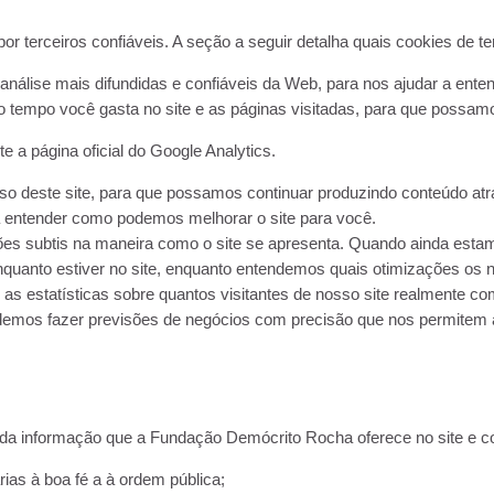
terceiros confiáveis. A seção a seguir detalha quais cookies de ter
 análise mais difundidas e confiáveis ​​da Web, para nos ajudar a e
 tempo você gasta no site e as páginas visitadas, para que possamo
 a página oficial do Google Analytics.
 uso deste site, para que possamos continuar produzindo conteúdo at
 a entender como podemos melhorar o site para você.
es subtis na maneira como o site se apresenta. Quando ainda estam
nquanto estiver no site, enquanto entendemos quais otimizações os
 estatísticas sobre quantos visitantes de nosso site realmente co
podemos fazer previsões de negócios com precisão que nos permitem a
a informação que a Fundação Demócrito Rocha oferece no site e com 
ias à boa fé a à ordem pública;