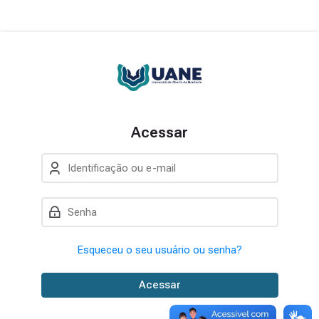
Pular para navegação
Pular para formulário de login
Ir para o conteúdo principal
Pular para opções de acessibilida
Pular para rodapé
Pular opções de acessibilidade
Acessar
Identificação ou e-mail
Senha
Esqueceu o seu usuário ou senha?
Acessar