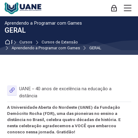
Pular para navegação
Pular para formulário de login
Ir para o conteúdo principal
Pular para opções de acessibilidade
Pular para rodapé
Pular opções de acessibilidade
M
Acessar
:
Aprendendo a Programar com Games
GERAL
Página inicial
Cursos
Cursos de Extensão
Aprendendo a Programar com Games
GERAL
Contorno da seção
UANE – 40 anos de excelência na educação a
URL
distância
A Universidade Aberta do Nordeste (UANE) da Fundação
Demócrito Rocha (FDR), uma das pioneiras no ensino a
distância no Brasil, celebra quatro décadas de história. E
nesta celebração agradecemos a VOCÊ que embarcou
conosco nessa jornada. Gratidão!