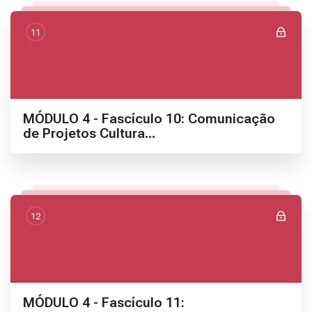
11
Nome da seção
MÓDULO 4 - Fascículo 10: Comunicação
de Projetos Cultura...
12
Nome da seção
MÓDULO 4 - Fascículo 11: