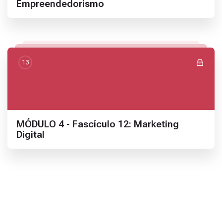
Empreendedorismo
13
Nome da seção
MÓDULO 4 - Fascículo 12: Marketing
Digital