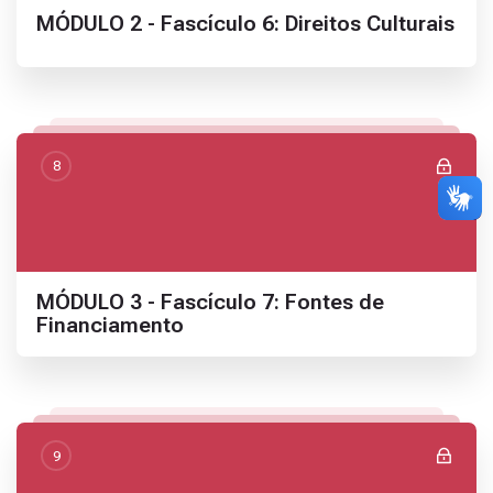
Nome da seção
MÓDULO 2 - Fascículo 6: Direitos Culturais
8
Nome da seção
MÓDULO 3 - Fascículo 7: Fontes de
Financiamento
9