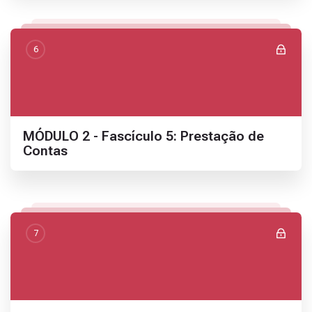
6
Nome da seção
MÓDULO 2 - Fascículo 5: Prestação de
Contas
7