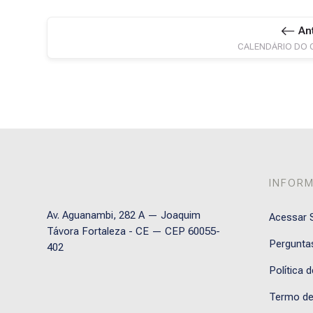
An
CALENDÁRIO DO 
INFOR
Av. Aguanambi, 282 A — Joaquim
Acessar S
Távora Fortaleza - CE — CEP 60055-
Pergunta
402
Política 
Termo de