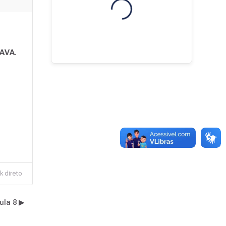
AVA
.
Blocos
k direto
la 8 ▶︎