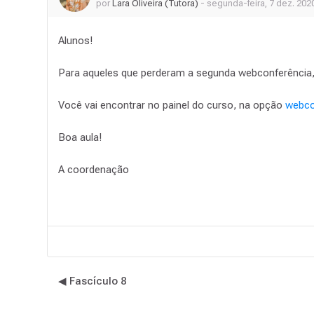
por
Lara Oliveira (Tutora)
-
segunda-feira, 7 dez. 2020
Alunos!
Para aqueles que perderam a segunda webconferência
Você vai encontrar no painel do curso, na opção
webco
Boa aula!
A coordenação
◀︎ Fascículo 8