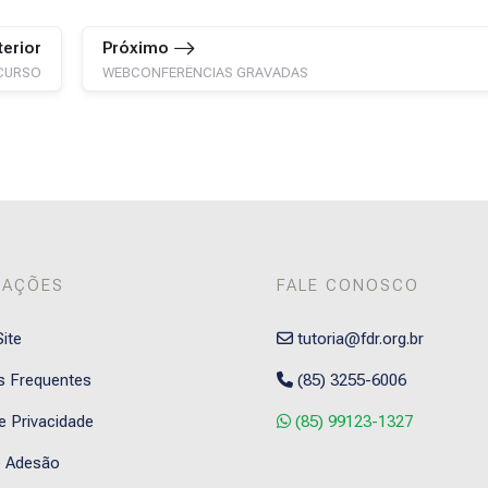
terior
Próximo
CURSO
WEBCONFERÊNCIAS GRAVADAS
MAÇÕES
FALE CONOSCO
ite
tutoria@fdr.org.br
s Frequentes
(85) 3255-6006
de Privacidade
(85) 99123-1327
 Adesão