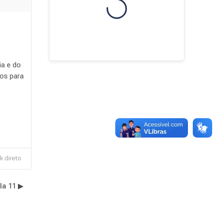
ia e do
os para
Blocos
k direto
a 11 ▶︎