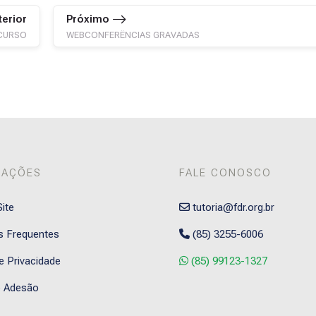
terior
Próximo
CURSO
WEBCONFERÊNCIAS GRAVADAS
MAÇÕES
FALE CONOSCO
ite
tutoria@fdr.org.br
s Frequentes
(85) 3255-6006
de Privacidade
(85) 99123-1327
 Adesão