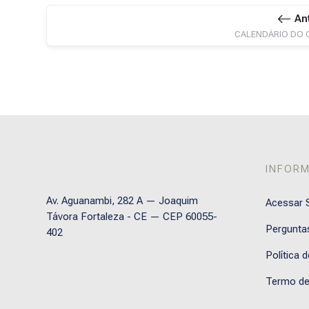
An
CALENDÁRIO DO 
INFOR
Av. Aguanambi, 282 A — Joaquim
Acessar S
Távora Fortaleza - CE — CEP 60055-
Pergunta
402
Política 
Termo de