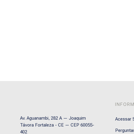
INFOR
Av. Aguanambi, 282 A — Joaquim
Acessar S
Távora Fortaleza - CE — CEP 60055-
Pergunta
402