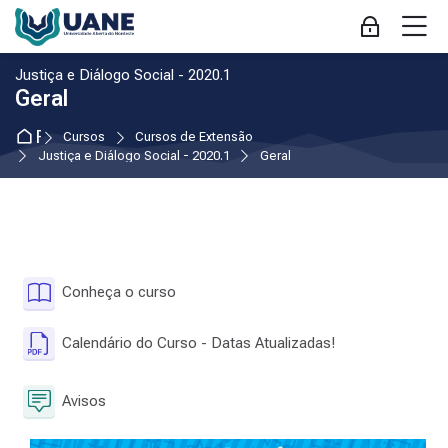
Pular para navegação
Pular para formulário de login
Ir para o conteúdo principal
Pular para opções de acessibilidade
Pular para rodapé
Pular opções de acessibilidade
M
Acessar
:
Justiça e Diálogo Social - 2020.1
Geral
Página inicial
Cursos
Cursos de Extensão
Justiça e Diálogo Social - 2020.1
Geral
Contorno da seção
Livro
Conheça o curso
Arquivo
Calendário do Curso - Datas Atualizadas!
Fórum
Avisos