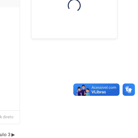
Blocos
k direto
ulo 3 ▶︎