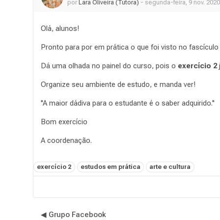
por
Lara Oliveira (Tutora)
-
segunda-feira, 9 nov. 2020
Olá, alunos!
Pronto para por em prática o que foi visto no fascículo
Dá uma olhada no painel do curso, pois o
exercício 2
Organize seu ambiente de estudo, e manda ver!
''A maior dádiva para o estudante é o saber adquirido.''
Bom exercício
A coordenação.
Tags:
exercício 2
estudos em prática
arte e cultura
◀︎ Grupo Facebook