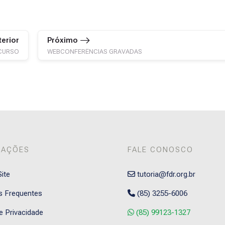
terior
Próximo
CURSO
WEBCONFERÊNCIAS GRAVADAS
MAÇÕES
FALE CONOSCO
ite
tutoria@fdr.org.br
s Frequentes
(85) 3255-6006
de Privacidade
(85) 99123-1327