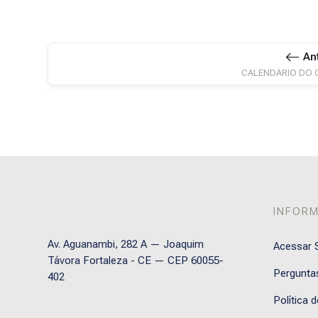
An
CALENDÁRIO DO 
INFOR
Av. Aguanambi, 282 A — Joaquim
Acessar S
Távora Fortaleza - CE — CEP 60055-
Pergunta
402
Política 