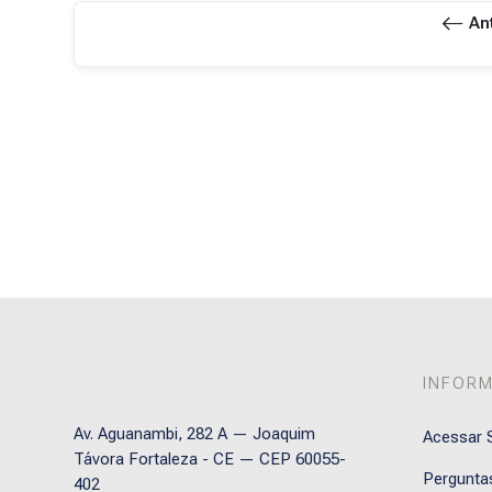
An
INFOR
Av. Aguanambi, 282 A — Joaquim
Acessar S
Távora Fortaleza - CE — CEP 60055-
Pergunta
402